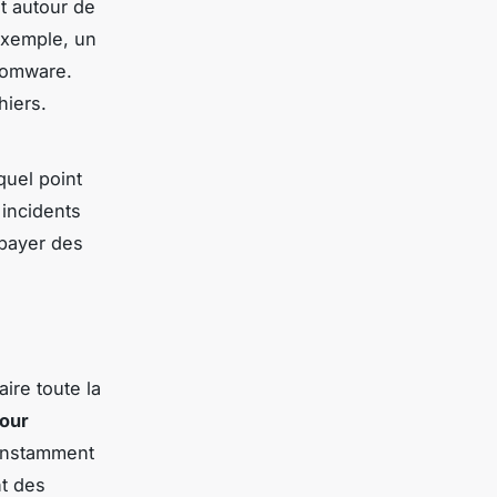
t autour de
 exemple, un
nsomware.
hiers.
quel point
 incidents
 payer des
aire toute la
jour
constamment
nt des