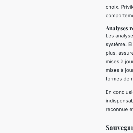
choix. Priv
comporteme
Analyses r
Les analyse
système. El
plus, assur
mises à jou
mises à jou
formes de 
En conclusi
indispensab
reconnue et
Sauvegar