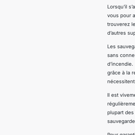
Lorsqu’il s’
vous pour a
trouverez l
d’autres su
Les sauvega
sans connex
d’incendie.
grâce à la 
nécessitent
Il est vive
régulièrem
plupart des
sauvegardes
Pour garant