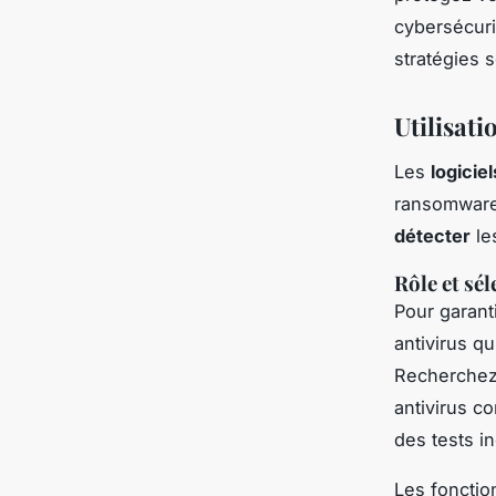
cybersécurit
stratégies 
Utilisati
Les
logiciel
ransomwares
détecter
le
Rôle et sél
Pour garanti
antivirus qu
Recherchez 
antivirus c
des tests i
Les fonctio