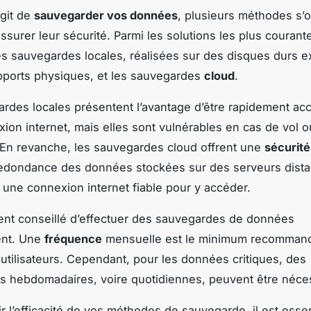
agit de
sauvegarder vos données
, plusieurs méthodes s’o
ssurer leur sécurité. Parmi les solutions les plus courant
es sauvegardes locales, réalisées sur des disques durs e
pports physiques, et les sauvegardes
cloud
.
rdes locales présentent l’avantage d’être rapidement ac
ion internet, mais elles sont vulnérables en cas de vol o
 En revanche, les sauvegardes cloud offrent une
sécurité
redondance des données stockées sur des serveurs dista
 une connexion internet fiable pour y accéder.
ment conseillé d’effectuer des sauvegardes de données
ent. Une
fréquence
mensuelle est le minimum recommand
 utilisateurs. Cependant, pour les données critiques, des
 hebdomadaires, voire quotidiennes, peuvent être néces
ir l’efficacité de vos méthodes de sauvegarde, il est essen