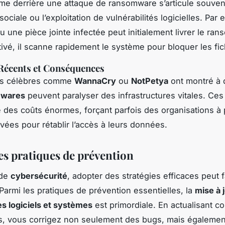
e derrière une attaque de ransomware s’articule souven
 sociale ou l’exploitation de vulnérabilités logicielles. Par
u une pièce jointe infectée peut initialement livrer le ra
tivé, il scanne rapidement le système pour bloquer les fic
Récents et Conséquences
es célèbres comme
WannaCry
ou
NotPetya
ont montré à 
mwares
peuvent paralyser des infrastructures vitales. Ces
é des coûts énormes, forçant parfois des organisations à
vées pour rétablir l’accès à leurs données.
es pratiques de prévention
 de
cybersécurité
, adopter des stratégies efficaces peut f
 Parmi les pratiques de prévention essentielles, la
mise à 
es logiciels et systèmes
est primordiale. En actualisant 
ls, vous corrigez non seulement des bugs, mais égaleme