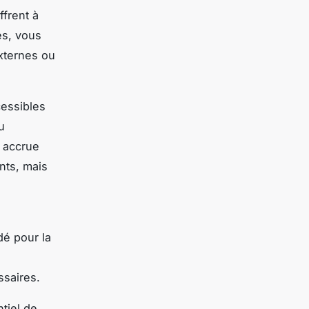
ffrent à
es, vous
xternes ou
cessibles
u
accrue
nts, mais
é pour la
saires.
tiel de