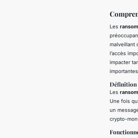
Compren
Les
ranso
préoccupant
malveillant
l’accès imp
impacter ta
importantes
Définition
Les
ranso
Une fois qu’
un message
crypto-monna
Fonctionn