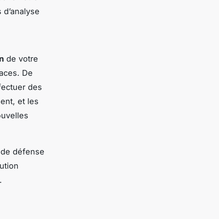
s d’analyse
n
de votre
aces. De
ffectuer des
nt, et les
ouvelles
e de défense
ution
.