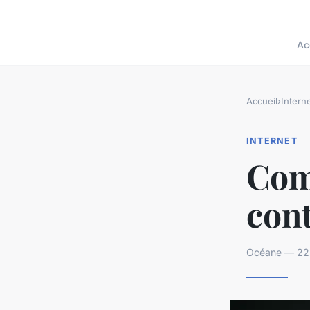
Ac
Accueil
›
Intern
INTERNET
Com
con
Océane — 22 