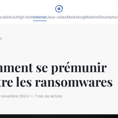
cueil
Actu
High tech
Internet
Jeux-video
Marketing
Matériel
Smartpho
et
ment se prémunir
tre les ransomwares
novembre 2024 — 7 min de lecture