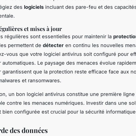
ilégiez des
logiciels
incluant des pare-feu et des capacité
ntale.
égulières et mises à jour
s régulières sont essentielles pour maintenir la
protectio
les permettent de
détecter
en continu les nouvelles men
ez-vous que votre logiciel antivirus soit configuré pour e
r automatiques. Le paysage des menaces évolue rapideme
r garantissent que la protection reste efficace face aux n
malwares et ransomwares.
on, un bon logiciel antivirus constitue une première lign
le contre les menaces numériques. Investir dans une sol
 bien configurée est crucial pour la sécurité informatique
de des données