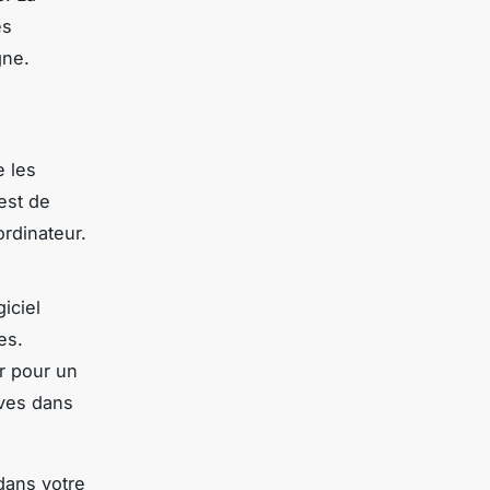
es
gne.
 les
est de
ordinateur.
giciel
es.
r pour un
uves dans
dans votre