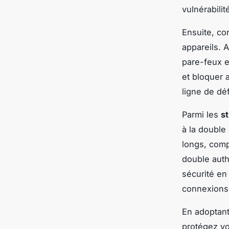
vulnérabili
Ensuite, co
appareils. 
pare-feux e
et bloquer 
ligne de dé
Parmi les
st
à la double
longs, compo
double auth
sécurité en 
connexions
En adoptant
protégez vo