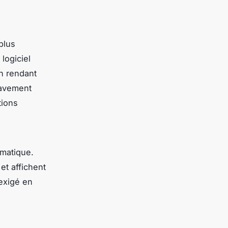
plus
logiciel
en rendant
ravement
tions
rmatique.
 et affichent
exigé en