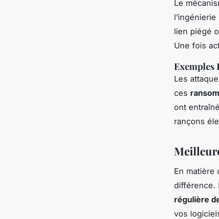
Le mécanism
l’ingénierie
lien piégé o
Une fois ac
Exemples 
Les attaqu
ces
ranso
ont entraîn
rançons éle
Meilleur
En matière
différence.
régulière d
vos logicie