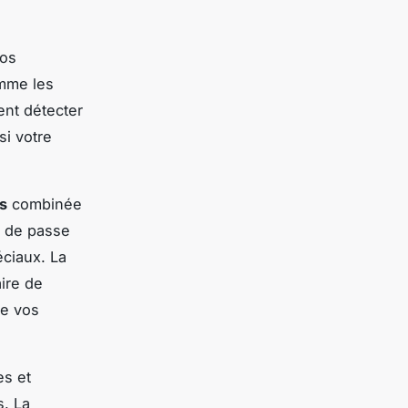
os
omme les
ent détecter
si votre
s
combinée
s de passe
éciaux. La
ire de
de vos
es et
. La